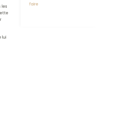
faire
 les
Cette
r
 lui