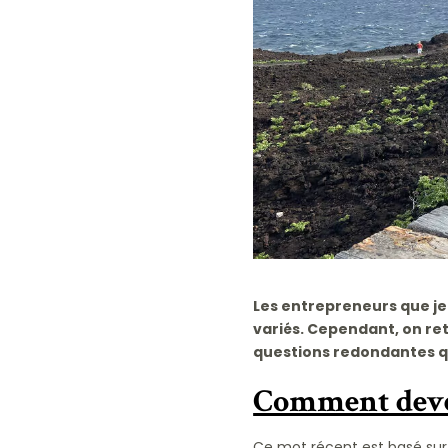
Les entrepreneurs que je
variés. Cependant, on re
questions redondantes q
Comment deven
Ce mot récent est basé sur l