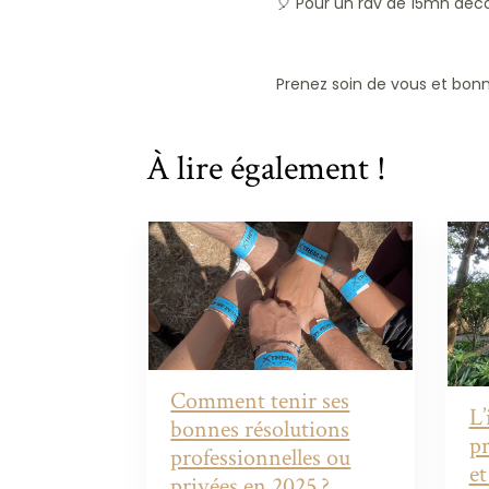
🎈 Pour un rdv de 15mn dé
Prenez soin de vous et bonn
À lire également !
Comment tenir ses
L’
bonnes résolutions
pr
professionnelles ou
et
privées en 2025 ?