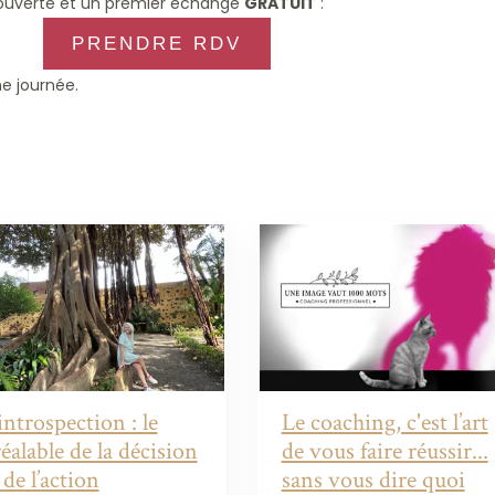
couverte et un premier échange
GRATUIT
:
PRENDRE RDV
e journée.
introspection : le
Le coaching, c'est l’art
éalable de la décision
de vous faire réussir...
 de l’action
sans vous dire quoi