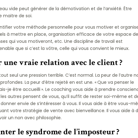
eau vide peut générer de la démotivation et de l’anxiété. Être
e maitre de soi.
ntifier votre méthode personnelle pour vous motiver et organis
els à mettre en place, organisation efficace de votre espace d
es qui vous motiveront, etc. Une discipline de travail est
enable que si c’est la vôtre, celle qui vous convient le mieux.
une vraie relation avec le client ?
ut seul une pression terrible. C’est normal. La peur de l’autre n
 profondes. La peur d’être rejeté en est une. « Que va penser le
s-je être accueilli ». Le coaching vous aide à prendre conscien
les autres pensent de vous, qu’il suffit de rester soi-même et d
r donner envie de s’intéresser à vous. Il vous aide à être vous-
ant votre stratégie de vente avec bienveillance. Il vous aide à d
voir un non avec philosophie.
er le syndrome de l’imposteur ?