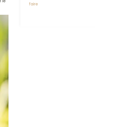
 le
faire