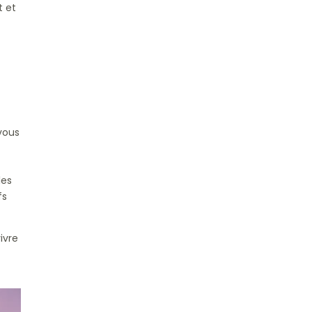
t et
t
vous
les
fs
ivre