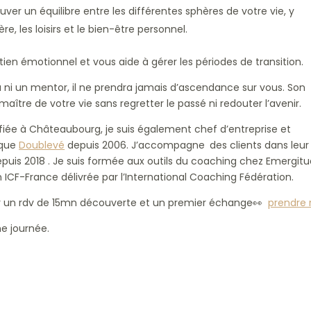
uver un équilibre entre les différentes sphères de votre vie, y
ère, les loisirs et le bien-être personnel.
ien émotionnel et vous aide à gérer les périodes de transition.
 ni un mentor, il ne prendra jamais d’ascendance sur vous. Son
maître de votre vie sans regretter le passé ni redouter l’avenir.
fiée à Châteaubourg, je suis également chef d’entreprise et
ique
Doublevé
depuis 2006. J’accompagne des clients dans leur
depuis 2018 . Je suis formée aux outils du coaching chez Emergit
on ICF-France délivrée par l’International Coaching Fédération.
r un rdv de 15mn découverte et un premier échange👀
prendre 
e journée.