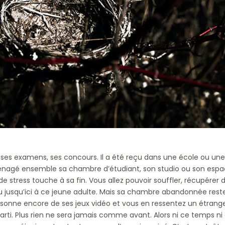
 ses examens, ses concours. Il a été reçu dans une école ou un
énagé ensemble sa chambre d’étudiant, son studio ou son esp
e stress touche à sa fin. Vous allez pouvoir souffler, récupérer 
u jusqu’ici à ce jeune adulte. Mais sa chambre abandonnée rest
résonne encore de ses jeux vidéo et vous en ressentez un étrang
arti. Plus rien ne sera jamais comme avant. Alors ni ce temps ni