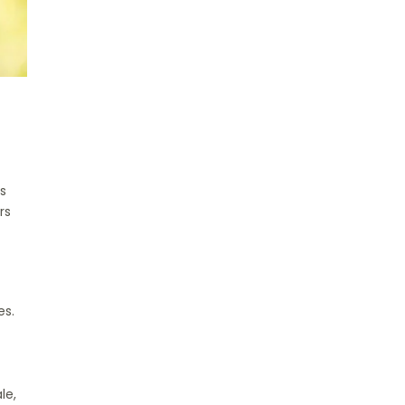
s
rs
es.
le,