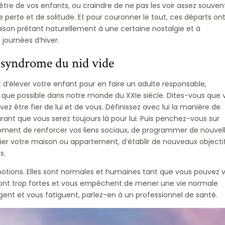
être de vos enfants, ou craindre de ne pas les voir assez souven
perte et de solitude. Et pour couronner le tout, ces départs on
aison prêtant naturellement à une certaine nostalgie et à
journées d’hiver.
syndrome du nid vide
t d’élever votre enfant pour en faire un adulte responsable,
que possible dans notre monde du XXIe siècle. Dites-vous que 
ez être fier de lui et de vous. Définissez avec lui la manière de
urant que vous serez toujours là pour lui. Puis penchez-vous sur
moment de renforcer vos liens sociaux, de programmer de nouvel
rier votre maison ou appartement, d’établir de nouveaux objecti
s.
otions. Elles sont normales et humaines tant que vous pouvez v
s sont trop fortes et vous empêchent de mener une vie normale
ent et vous fatiguent, parlez-en à un professionnel de santé.